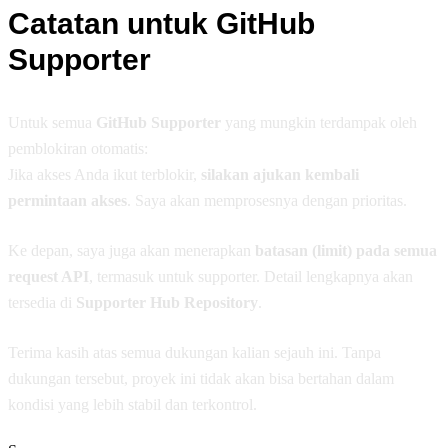
Catatan untuk GitHub
Supporter
Untuk semua
GitHub Supporter
yang mungkin terdampak oleh
pemblokiran otomatis:
Jika akses Anda ikut terblokir,
silakan ajukan kembali
permintaan akses
. Saya akan memprosesnya dengan prioritas.
Ke depan, saya juga akan menerapkan
batasan (limit) pada semua
request API
, termasuk untuk supporter. Detail lengkapnya akan
tersedia di
Supporter Hub Repository
.
Terima kasih atas semua dukungan kalian sejauh ini. Tanpa
dukungan tersebut, proyek ini tidak akan bisa bertahan dalam
kondisi yang lebih stabil dan terkontrol.