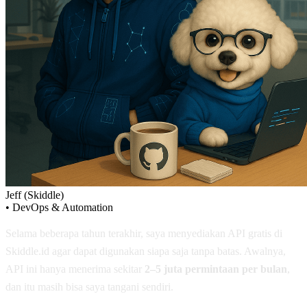
Jeff (Skiddle)
•
DevOps & Automation
Selama beberapa tahun terakhir, saya menyediakan API gratis di
Skiddle.id agar dapat digunakan siapa saja tanpa batas. Awalnya,
API ini hanya menerima sekitar
2–5 juta permintaan per bulan
,
dan itu masih bisa saya tangani sendiri.