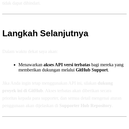
tidak dapat dihindari.
Langkah Selanjutnya
Dalam waktu dekat saya akan:
Menawarkan
akses API versi terbatas
bagi mereka yang
memberikan dukungan melalui
GitHub Support
.
Jika Anda ingin tetap menggunakan API ini, silakan
dukung
proyek ini di GitHub
. Akses terbatas akan diberikan secara
prioritas kepada para supporter, dan semua detail mengenai aturan
penggunaan akan dijelaskan di
Supporter Hub Repository
.