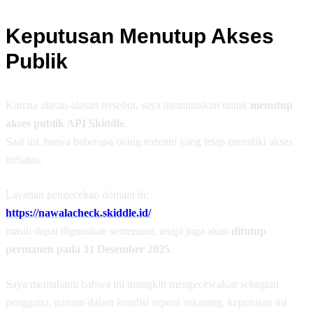
Keputusan Menutup Akses
Publik
Karena alasan-alasan tersebut, saya memutuskan untuk
menutup
akses publik API Skiddle
.
Saat ini, hanya beberapa orang tertentu yang tetap memiliki akses
terbatas.
Layanan pengecekan domain di:
https://nawalacheck.skiddle.id/
masih dapat digunakan sementara, tetapi juga akan
ditutup
permanen pada 31 Desember 2025
.
Saya memahami bahwa ini mungkin mengecewakan sebagian
pengguna, namun dalam kondisi seperti sekarang, keputusan ini