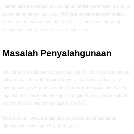
Namun dalam beberapa bulan terakhir, jumlah permintaan melonjak
sangat tinggi hingga mencapai
500 juta permintaan per bulan
.
Beban dan biayanya menjadi terlalu besar untuk saya tanggung
sebagai layanan gratis yang saya danai pribadi.
Masalah Penyalahgunaan
Setelah saya melakukan pengecekan lebih dalam, saya menemukan
bahwa lonjakan trafik ini banyak berasal dari pihak-pihak yang
menggunakan API gratis ini untuk
layanan berbayar
mereka. Ada
juga aktivitas abuse dan beberapa serangan DDoS, yang membuat
saya harus terus menambah kapasitas server.
Pada titik ini, layanan sudah tidak lagi memungkinkan untuk
dipertahankan sebagai API publik gratis.